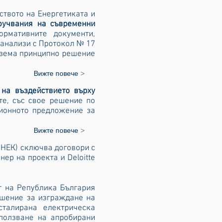
ството на Енергетиката и
оучвания на съвременни
рмативните документи,
 анализи с Протокол № 17
 взема принципно решение
Вижте повече >
 на въздействието върху
те, със свое решение по
ционното предложение за
Вижте повече >
(НЕК) сключва договори с
ер на проекта и Deloitte
т на Република България
ешение за изграждане на
талирана електрическа
ползване на апробирани