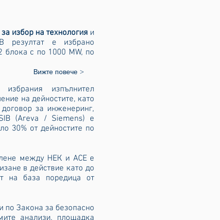
 за избор на технология
и
В резултат е избрано
2 блока с по 1000 MW, по
Вижте повече >
 избрания изпълнител
нение на дейностите, като
 договор за инженеринг,
IB (Areva / Siemens) е
ло 30% от дейностите по
елене между НЕК и АСЕ е
изане в действие като до
ат на база поредица от
и по Закона за безопасно
мите анализи, площадка