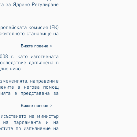
та за Ядрено Регулиране
вропейската комисия (ЕК)
ожителното становище на
Вижте повече >
08 г. като изготвената
оследствие допълнена в
дно ниво.
измененията, направени в
шените в негова помощ
цията е представена за
Вижте повече >
исъствието на министър
ли на парламента и на
остите по изпълнение на