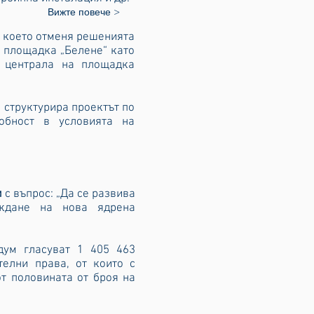
Вижте повече >
с което отменя решенията
а площадка „Белене“ като
а централа на площадка
 структурира проектът по
обност в условията на
м
с въпрос: „Да се развива
аждане на нова ядрена
дум гласуват 1 405 463
елни права, от които с
от половината от броя на