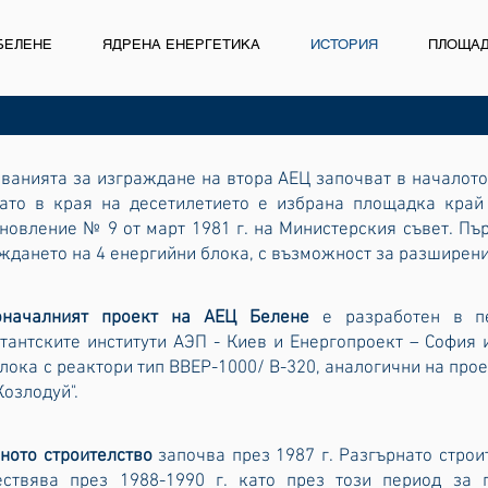
БЕЛЕНЕ
ЯДРЕНА ЕНЕРГЕТИКА
ИСТОРИЯ
ПЛОЩА
ванията за изграждане на втора АЕЦ започват в началото 
ато в края на десетилетието е избрана площадка край 
новление № 9 от март 1981 г. на Министерския съвет. П
ждането на 4 енергийни блока, с възможност за разширен
оначалният проект на АЕЦ Белене
е разработен в пе
тантските институти АЭП - Киев и Енергопроект – София
блока с реактори тип ВВЕР-1000/ В-320, аналогични на прое
Козлодуй".
ното строителство
започва през 1987 г. Разгърнато строи
ствява през 1988-1990 г. като през този период за 