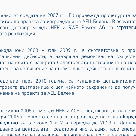
елно от средата на 2007 г. НЕК провежда процедурите з
титор по проекта за изграждане на АЕЦ Белене. В резултат
исан договор между НЕК и RWE Power AG за
стратег
ата реализация.
риода юни 2008 – юли 2009 г., в съответствие с про
грационни дейности, е извършен демонтаж на съществ
тат на което е разкрита баластровата възглавница на п
твена за изпълнение на строителните дейности по проекта 
едствие, през 2010 година, са изпълнени допълнителн
тровата възглавница с цел нейното съхранение до полу
нение на проекта за АЕЦ Белене.
ноември 2008 г., между НЕК и АСЕ е подписано допълнен
ри 2006 г., с което се възлага производството на
оборуд
водство
за блокове 1 и 2 в периода до 2013 г. Допълн
дване за централата - реакторна инсталация, парогенера
а, презареждаща машина, полярен кран, портален кран, ту