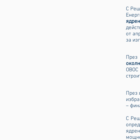
С Реш
Енерг
ядре
дейст
от ап
за из
През 
околн
ОВОС 
строи
През 
избра
– фин
С Реш
опред
ядре
мощно