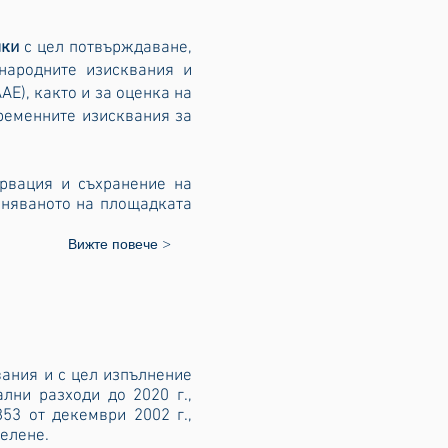
нки
с цел потвърждаване,
народните изисквания и
ААЕ),
както и за оценка на
ременните изисквания за
рвация и съхранение на
аняваното на площадката
Вижте повече >
вания и с цел изпълнение
лни разходи до 2020 г.,
53 от декември 2002 г.,
Белене.