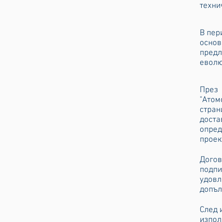
техни
В пер
осно
предл
еволю
През
"Атом
стран
доста
опред
проек
Догов
подпи
удов
допъл
След 
изпол