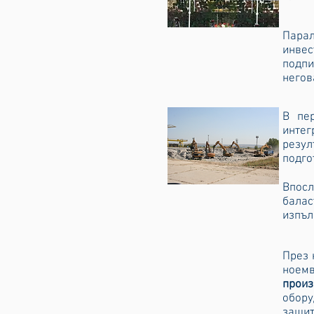
Парал
инвес
подп
негов
В пе
инте
резул
подго
Впосл
балас
изпъл
През 
ноемв
произ
обору
защит