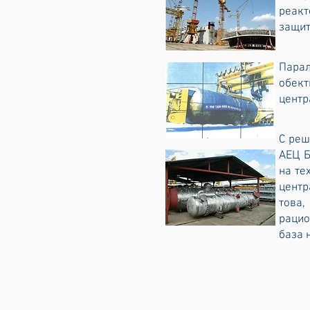
реакт
защит
Парал
обек
центр
С реш
АЕЦ Б
на те
центр
това
рацио
база 