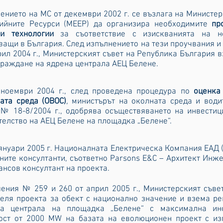
ението на МС от декември 2002 г. се възлага на Министер
ийните Ресурси (МЕЕР) да организира необходимите
пр
ни технологии
за съответствие с изискванията на но
ващи в България. След изпълнението на тези проучвания и
рил 2004 г., Министерският съвет на Република България
граждане на ядрена централа АЕЦ Белене.
ноември 2004 г., след проведена процедура по
оценка
ата среда (ОВОС)
,
министърът на околната среда и води
№ 18-8/2004 г., одобрява осъществяването на инвести
телство на АЕЦ Белене на площадка „Белене“.
януари 2005 г. Националната Електрическа Компания ЕАД 
ните консултанти, съответно Parsons E&C – Архитект Инжен
ансов консултант на проекта.
ения № 259 и 260 от април 2005 г., Министерският съве
еля проекта за обект с национално значение и взема р
на централа на площадка „Белене“ с максимална инс
ст от 2000 MW на базата на еволюционен проект с из