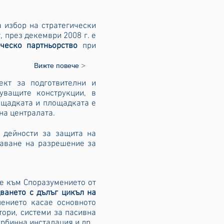
а избор на стратегически
, през декември 2008 г. е
ическо партньорство
при
Вижте повече >
ект за подготвителни и
уващите конструкции, в
лощадката и площадката е
на централата.
и дейности за защита на
чаване на разрешение за
ие към Споразумението от
ването с дълъг цикъл на
ението касае основното
тори, системи за пасивна
рбинна инсталация и др.