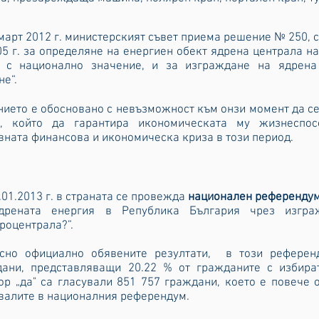
март 2012 г. министерският съвет приема решение № 250, 
05 г. за определяне на енергиен обект ядрена централа н
т с национално значение, и за изграждане на ядрен
не“.
ието е обосновано с невъзможност към онзи момент да се
н, който да гарантира икономическата му жизнеспос
вната финансова и икономическа криза в този период.
.01.2013 г. в страната се провежда
национален референду
дрената енергия в Република България чрез изгр
роцентрала?”.
асно официално обявените резултати, в този референ
дани, представляващи 20.22 % от гражданите с избират
ор „да" са гласували 851 757 граждани, което е повече 
валите в националния референдум.