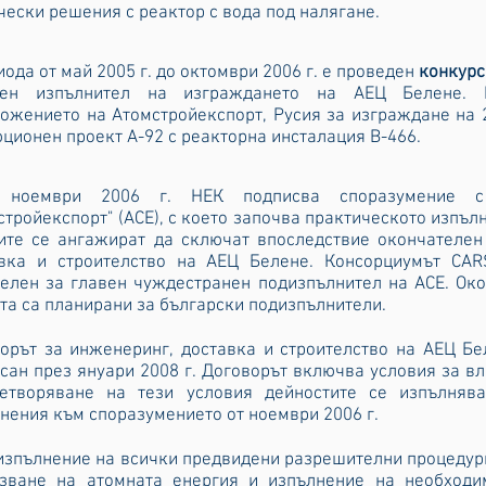
чески решения с реактор с вода под налягане.
иода от май 2005 г. до октомври 2006 г. е проведен
конкурс
вен изпълнител на изграждането на АЕЦ Белене. 
ожението на Атомстройекспорт, Русия за изграждане на 
ционен проект А-92 с реакторна инсталация В-466.
 ноември 2006 г. НЕК подписва споразумение с
стройекспорт" (АСЕ), с което започва практическото изпъл
ите се ангажират да сключат впоследствие окончателен
вка и строителство на АЕЦ Белене. Консорциумът CARS
елен за главен чуждестранен подизпълнител на АСЕ. Око
та са планирани за български подизпълнители.
орът за инженеринг, доставка и строителство на АЕЦ Б
сан през януари 2008 г. Договорът включва условия за вл
летворяване на тези условия дейностите се изпълняв
нения към споразумението от ноември 2006 г.
изпълнение на всички предвидени разрешителни процедур
зване на атомната енергия и изпълнение на необходи