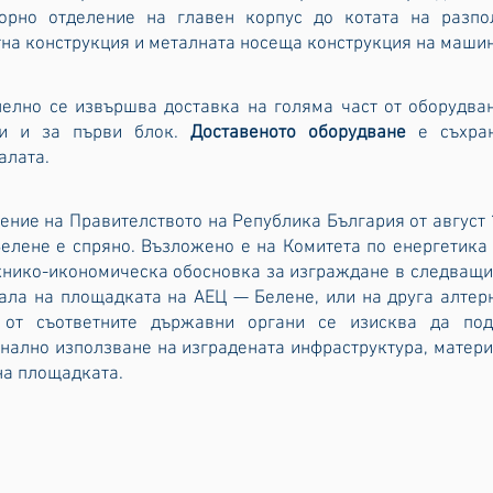
орно отделение на главен корпус до котата на разпо
на конструкция и металната носеща конструкция на машин
елно се извършва доставка на голяма част от оборудва
ти и за първи блок.
Доставеното оборудване
е съхран
алата.
ение на Правителството на Република България от август 1
елене е спряно. Възложено е на Комитета по енергетика
хнико-икономическа обосновка за изграждане в следващи
ала на площадката на АЕЦ — Белене, или на друга алтер
, от съответните държавни органи се изисква да по
нално използване на изградената инфраструктура, матер
на площадката.