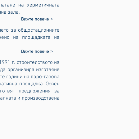
лагане на херметичната
на зала.
Вижте повече >
нето за общостационните
ено на площадката на
Вижте повече >
991 г. строителството на
 да организира изготвяне
те години на паро-газова
нативна площадка. Освен
дготвят предложения за
иалната и производствена