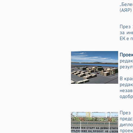
„Беле
(АЯР)
През 
за ин
ЕК е 
Прое
редак
резул
В кра
реда
неза
одобр
През 
пред
дипло
проек