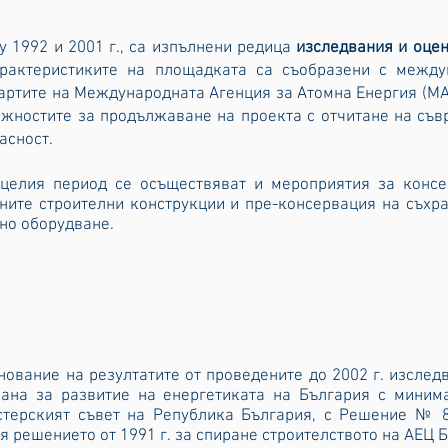
 1992 и 2001 г., са изпълнени
редица
изследвания и оце
рактеристиките на площадката са съобразени с между
артите на Международната Агенция за Атомна Енергия (М
жностите за продължаване на проекта с отчитане на съв
асност.
целия период се осъществяват и мероприятия за консе
ните строителни конструкции и пре-консервация на съхр
но оборудване.
нование на резултатите от проведените до 2002 г. изслед
ана за развитие на енергетиката на България с минима
терският съвет на Република България, с Решение № 8
я решението от 1991 г. за спиране строителството на АЕЦ 