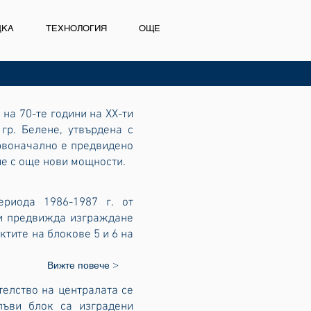
ДКА
ТЕХНОЛОГИЯ
ОЩЕ
на 70-те години на XX-ти
гр. Белене, утвърдена с
ървоначално е предвидено
ие с още нови мощности.
риода 1986-1987 г. от
 и предвижда изграждане
ктите на блокове 5 и 6 на
Вижте повече >
телство на централата се
пъви блок са изградени