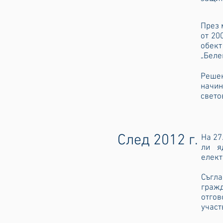
През 
от 20
обек
„Беле
Решен
начи
свето
След
2012 г.
На 27
ли я
елект
Съгл
граж
отгов
участ