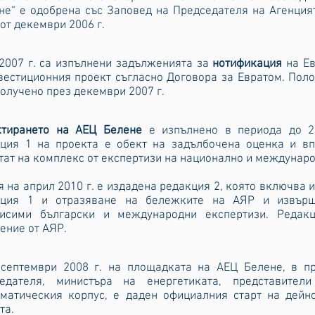
не“ е одобрена със Заповед на Председателя на Агенция
 от декември 2006 г.
2007 г. са изпълнени задълженията за
нотификация
на Е
вестиционния проект съгласно Договора за Евратом. Пол
получено през декември 2007 г.
ктирането на АЕЦ Белене
е изпълнено в периода до 20
ция 1 на проекта е обект на задълбочена оценка и вп
тат на комплекс от експертизи на национално и междунаро
я на април 2010 г. е издадена редакция 2, която включва 
кция 1 и отразяване на бележките на АЯР и извър
висими български и международни експертизи. Редак
ение от АЯР.
септември 2008 г. на площадката на АЕЦ Белене, в пр
седателя, министъра на енергетиката, представите
матическия корпус, е даден официалния старт на дейн
та.