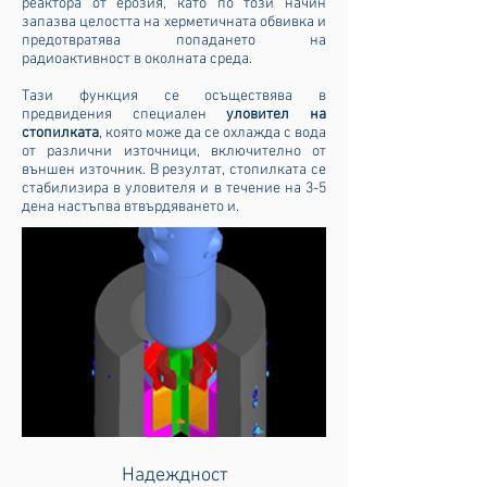
реактора от ерозия, като по този начин
запазва целостта на херметичната обвивка и
предотвратява попадането на
радиоактивност в околната среда.
Тази функция се осъществява в
предвидения специален
уловител на
стопилката
, която може да се охлажда с вода
от различни източници, включително от
външен източник. В резултат, стопилката се
стабилизира в уловителя и в течение на 3-5
дена настъпва втвърдяването и.
Надеждност