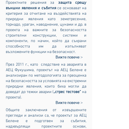
Проектните решения за
защита срещу
външни явления
и събития
се основават на
критерия за отчитане на въздействията на
природни явления като земетресение,
торнадо, ураган, наводнение, цунами и др. в
проекта на важните за безопасността
строителни конструкции, системи и
компоненти, по начин, който да съхрани
способността им да изпълняват
възложените функции на безопасност.
Вижте повече >
През 2011 г., като следствие на аварията в
АЕЦ Фукушима, проектът на АЕЦ Белене е
анализиран по методологията за преоценка
на безопасността за условията на екстремни
природни явления, които биха могли да
доведат до тежки аварии (
„стрес тестове“
на
проекта).
Вижте повече >
Общите заключения от извършените
прегледи и анализи са, че проектът за АЕЦ
Белене е подготвен за събития,
надхвърлящи проектните основи,