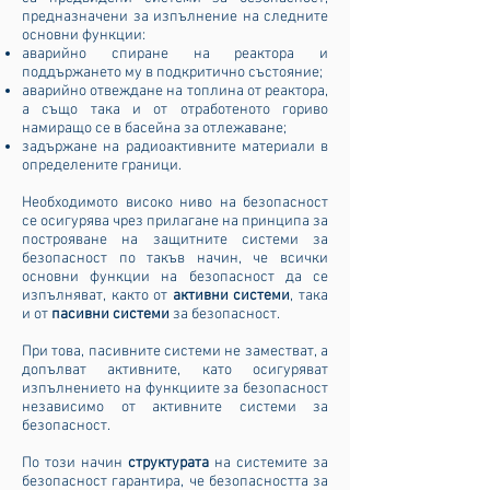
предназначени за изпълнение на следните
основни функции:
аварийно спиране на реактора и
поддържането му в подкритично състояние;
аварийно отвеждане на топлина от реактора,
а също така и от отработеното гориво
намиращо се в басейна за отлежаване;
задържане на радиоактивните материали в
определените граници.
Необходимото високо ниво на безопасност
се осигурява чрез прилагане на принципа за
построяване на защитните системи за
безопасност по такъв начин, че всички
основни функции на безопасност да се
изпълняват, както от
активни системи
, така
и от
пасивни системи
за безопасност.
При това, пасивните системи не заместват, а
допълват активните, като осигуряват
изпълнението на функциите за безопасност
независимо от активните системи за
безопасност.
По този начин
структурата
на системите за
безопасност гарантира, че безопасността за