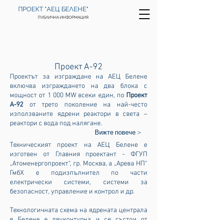
ПРОЕКТ "АЕЦ БЕЛЕНЕ"
ПУБЛИЧНА ИНФОРМАЦИЯ
НАЧАЛО
>
ТЕХНОЛОГИЯ
Проект А-92
Проектът за изграждане на АЕЦ Белене
включва изграждането на два блока с
мощност от 1 000 MW всеки един, по
Проект
А-92
от трето поколение на най-често
използваните ядрени реактори в света –
реактори с вода под налягане.
Вижте повече >
Техническият проект на АЕЦ Белене е
изготвен от Главния проектант - ФГУП
„Атоменергопроект“, гр. Москва, а „Арева НП“
ГмбХ е подизпълнител по части
електрически системи, системи за
безопасност, управление и контрол и др.
Технологичната схема на ядрената централа
в Белене е двуконтурна и се състои от