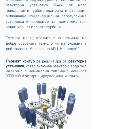
реакторна установка B-466 от ново
поколение и турбогенераторна инсталация
включваща кондензационна паротурбинна
установка и генератор за променлив ток,
задвижван от парната турбина.
Схемата на централата е аналогична на
добре усвоената технология използвана в
действащите блокове на АЕЦ
„
Козлодуй
“
.
Първият контур
се реализира от
реакторна
установка
, която включва реактор с вода под
налягане с номинална топлинна мощност
3000 MW и четири циркулационни кръга.