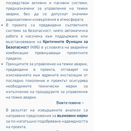
посредством активни и пасивни системи,
предназначени за управление на тежки
аварии, без да се допускат значими
радиоактивни изхвърляния в атмосферата:
В проекта са предвидени съответните
системи за безопасност, чиято автоматична
работа е насочена към поддържане или
възстановяване на
Критичните Функции за
Безопасност
(КФБ) в условията на аварийни
комбинации превишаващи проектните
предели.
Принципите за управление на тежки аварии,
предвидени в проекта, отговарят на
изискванията към ядрените инсталации от
последно поколение и проектът осигурява
необходимите технически мерки за
изпълнение на процедурите за управление
на тежки аварии.
Вижте повече >
В резултат на извършените анализи са
направени предложения за
възможни мерки
за по-нататъшно подобряване надеждността
на проекта.