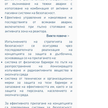
от възникване на тежки аварии с
използване на комбинация от активни и
пасивни системи на безопасност.
Ефективно управление и намаляване на
последствията от всякакви аварии,
включително при пълно стопяване на
активната зона на реактора.
Вижте повече >
Изпълнението на стратегията за
безопасност се осигурява чрез
последователната реализация на
концепцията за защита в дълбочина,
основаваща се на прилагането на:
система от физически бариери по пътя на
разпространение на йонизиращото
излъчване и радиоактивните вещества в
околната среда
система от технически и организационни
мерки за защита на тези бариери и
запазване на ефективността им, както и за
защита на персонала, населението и
околната среда.
За ефективното прилагане на концепцията
са предвидени системи за безопасност,