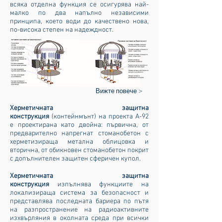
всяка отделна функция се осигурява най-
малко по два напълно независими
принципа, което води до качествено нова,
по-висока степен на надеждност.
Вижте повече >
Херметичната защитна
конструкция
(контейнмънт)
на проекта А-92
е проектирана като двойна: първична, от
предварително напрегнат стоманобетон с
херметизираща метална облицовка и
вторична, от обикновен стоманобетон покрит
с допълнителен защитен сферичен купол.
Херметичната защитна
конструкция
изпълнява функциите на
локализираща система за безопасност и
представлява последната бариера по пътя
на разпространение на радиоактивните
изхвърляния в околната среда при всички