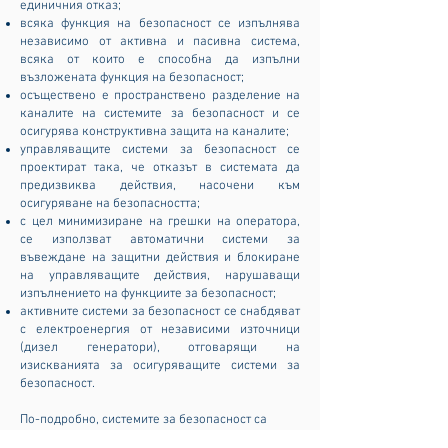
единичния отказ;
всяка функция на безопасност се изпълнява
независимо от активна и пасивна система,
всяка от които е способна да изпълни
възложената функция на безопасност;
осъществено е пространствено разделение на
каналите на системите за безопасност и се
осигурява конструктивна защита на каналите;
управляващите системи за безопасност се
проектират така, че отказът в системата да
предизвиква действия, насочени към
осигуряване на безопасността;
с цел минимизиране на грешки на оператора,
се използват автоматични системи за
въвеждане на защитни действия и блокиране
на управляващите действия, нарушаващи
изпълнението на функциите за безопасност;
активните системи за безопасност се снабдяват
с електроенергия от независими източници
(дизел генератори), отговарящи на
изискванията за осигуряващите системи за
безопасност.
По-подробно, системите за безопасност са
представени във видеото по-долу.