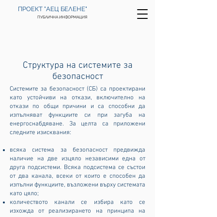
ПРОЕКТ "АЕЦ БЕЛЕНЕ"
ПУБЛИЧНА ИНФОРМАЦИЯ
НАЧАЛО
>
ТЕХНОЛОГИЯ
>
БЕЗОПАСНОСТ
>
СТРУКТУРА НА СБ
Структура на системите за
безопасност
Системите за безопасност (СБ) са проектирани
като устойчиви на откази, включително на
откази по общи причини и са способни да
изпълняват функциите си при загуба на
енергоснабдяване. За целта са приложени
следните изисквания:
всяка система за безопасност предвижда
наличие на две изцяло независими една от
друга подсистеми. Всяка подсистема се състои
от два канала, всеки от които е способен да
изпълни функциите, възложени върху системата
като цяло;
количеството канали се избира като се
изхожда от реализирането на принципа на